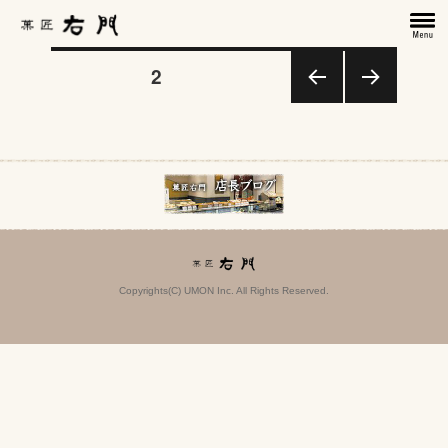
投
固定ページ
2
前の
次の
稿
ペー
ペー
ジ
ジ
の
ペ
ー
Copyrights(C) UMON Inc. All Rights Reserved.
ジ
送
り