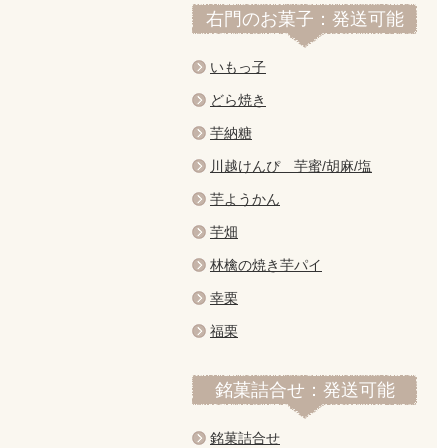
右門のお菓子：発送可能
いもっ子
どら焼き
芋納糖
川越けんぴ 芋蜜/胡麻/塩
芋ようかん
芋畑
林檎の焼き芋パイ
幸栗
福栗
銘菓詰合せ：発送可能
銘菓詰合せ