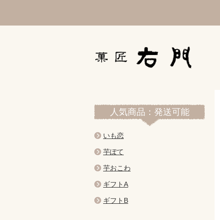
人気商品：発送可能
いも恋
芋ぽて
芋おこわ
ギフトA
ギフトB