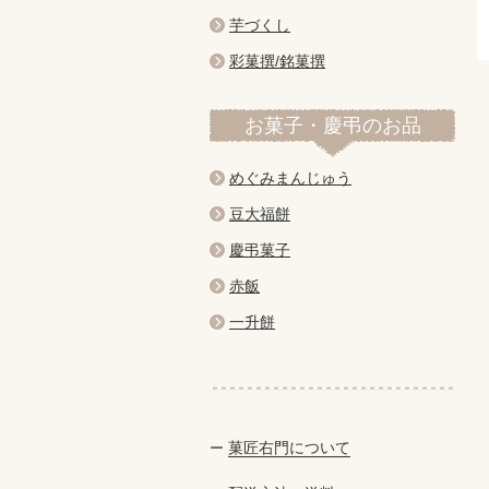
芋づくし
彩菓撰/銘菓撰
お菓子・慶弔のお品
めぐみまんじゅう
豆大福餅
慶弔菓子
赤飯
一升餅
菓匠右門について
ー