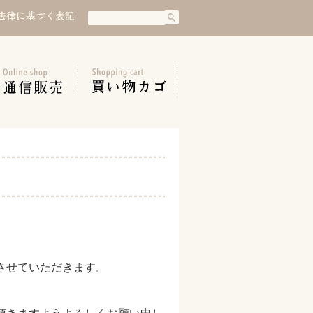
検
検
索
索:
させていただきます。