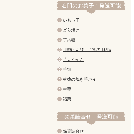
右門のお菓子：発送可能
いもっ子
どら焼き
芋納糖
川越けんぴ 芋蜜/胡麻/塩
芋ようかん
芋畑
林檎の焼き芋パイ
幸栗
福栗
銘菓詰合せ：発送可能
銘菓詰合せ