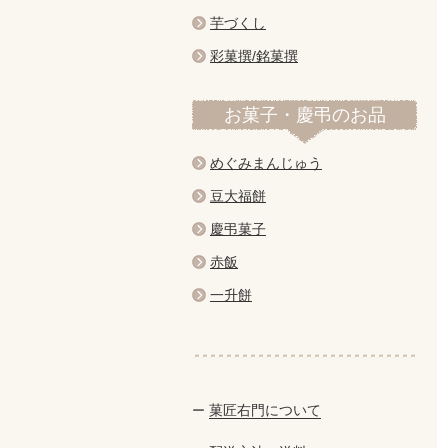
芋づくし
彩菓撰/銘菓撰
お菓子・慶弔のお品
めぐみまんじゅう
豆大福餅
慶弔菓子
赤飯
一升餅
菓匠右門について
ー