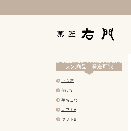
人気商品：発送可能
いも恋
芋ぽて
芋おこわ
ギフトA
ギフトB