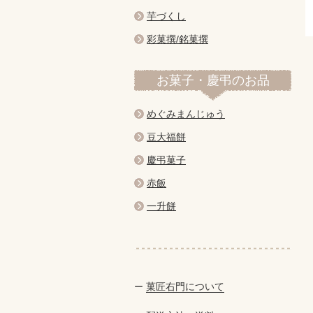
芋づくし
彩菓撰/銘菓撰
お菓子・慶弔のお品
めぐみまんじゅう
豆大福餅
慶弔菓子
赤飯
一升餅
菓匠右門について
ー